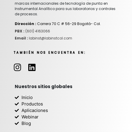
marcas internacionales de tecnología de punta en
Instrumental Analítico para sus laboratorios y controles
de procesos.
Dirección :
Carrera 70 C # 56-29 Bogotá- Col.
PBX :
(601) 4163066
Email :
labinst@labinstcol.com
TAMBIÉN NOS ENCUENTRA EN:
I
L
n
i
s
n
t
k
Nuestros sitios globales
a
e
Inicio
g
d
Productos
r
i
Aplicaciones
Webinar
a
n
Blog
m