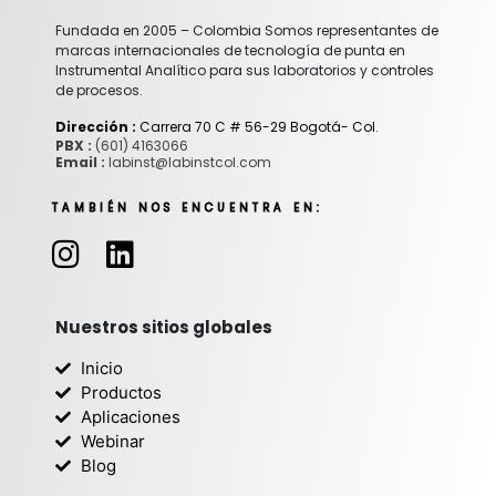
Fundada en 2005 – Colombia Somos representantes de
marcas internacionales de tecnología de punta en
Instrumental Analítico para sus laboratorios y controles
de procesos.
Dirección :
Carrera 70 C # 56-29 Bogotá- Col.
PBX :
(601) 4163066
Email :
labinst@labinstcol.com
TAMBIÉN NOS ENCUENTRA EN:
I
L
n
i
s
n
t
k
Nuestros sitios globales
a
e
Inicio
g
d
Productos
r
i
Aplicaciones
Webinar
a
n
Blog
m