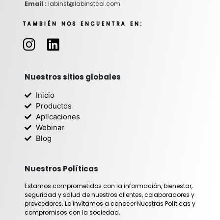
Email :
labinst@labinstcol.com
TAMBIÉN NOS ENCUENTRA EN:
I
L
n
i
s
n
t
k
Nuestros sitios globales
a
e
Inicio
g
d
Productos
r
i
Aplicaciones
Webinar
a
n
Blog
m
Nuestros Políticas
Estamos comprometidos con la información, bienestar,
seguridad y salud de nuestros clientes, colaboradores y
proveedores. Lo invitamos a conocer Nuestras Políticas y
compromisos con la sociedad.