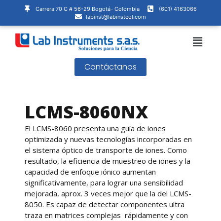
Ir
Carrera 70 C # 56-29 Bogotá- Colombia
(601) 4163066
al
labinst@labinstcol.com
contenido
Menú
Contáctanos
LCMS-8060NX
El LCMS-8060 presenta una guía de iones
optimizada y nuevas tecnologías incorporadas en
el sistema óptico de transporte de iones. Como
resultado, la eficiencia de muestreo de iones y la
capacidad de enfoque iónico aumentan
significativamente, para lograr una sensibilidad
mejorada, aprox. 3 veces mejor que la del LCMS-
8050. Es capaz de detectar componentes ultra
traza en matrices complejas rápidamente y con