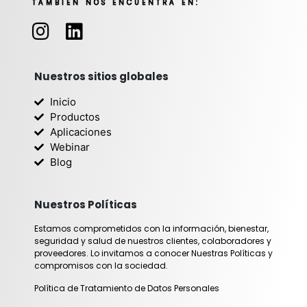
TAMBIÉN NOS ENCUENTRA EN:
I
L
n
i
s
n
t
k
Nuestros sitios globales
a
e
Inicio
g
d
Productos
r
i
Aplicaciones
Webinar
a
n
Blog
m
Nuestros Políticas
Estamos comprometidos con la información, bienestar,
seguridad y salud de nuestros clientes, colaboradores y
proveedores. Lo invitamos a conocer Nuestras Políticas y
compromisos con la sociedad.
Política de Tratamiento de Datos Personales