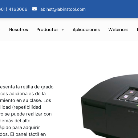
601) 4163066
labinst@labinstcol.com
o
Nosotros
Productos
Aplicaciones
Webinars
senta la rejilla de grado
es adicionales de la
imiento en su clase. Los
lidad (repetibilidad
vo se puede realizar con
demás del alto
ápido para adquirir
os. El panel táctil en