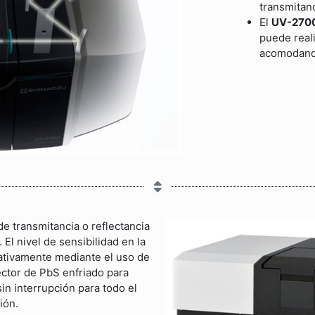
transmitanc
El
UV-270
puede real
acomodando
e transmitancia o reflectancia
 El nivel de sensibilidad en la
cativamente mediante el uso de
ector de PbS enfriado para
in interrupción para todo el
ión.