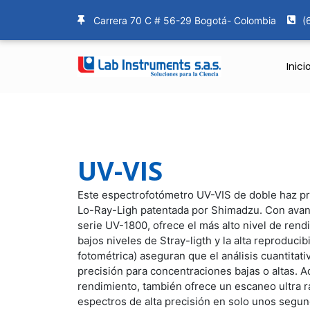
Ir
Carrera 70 C # 56-29 Bogotá- Colombia
(
al
contenido
Inici
UV-VIS
Este espectrofotómetro UV-VIS de doble haz pre
Lo-Ray-Ligh patentada por Shimadzu. Con avanc
serie UV-1800, ofrece el más alto nivel de rend
bajos niveles de Stray-ligth y la alta reproducibi
fotométrica) aseguran que el análisis cuantitati
precisión para concentraciones bajas o altas. A
rendimiento, también ofrece un escaneo ultra r
espectros de alta precisión en solo unos segund