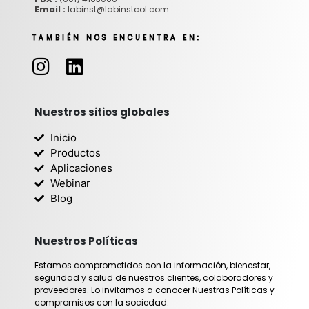
Email :
labinst@labinstcol.com
TAMBIÉN NOS ENCUENTRA EN:
I
L
n
i
s
n
t
k
Nuestros sitios globales
a
e
Inicio
g
d
Productos
r
i
Aplicaciones
Webinar
a
n
Blog
m
Nuestros Políticas
Estamos comprometidos con la información, bienestar,
seguridad y salud de nuestros clientes, colaboradores y
proveedores. Lo invitamos a conocer Nuestras Políticas y
compromisos con la sociedad.