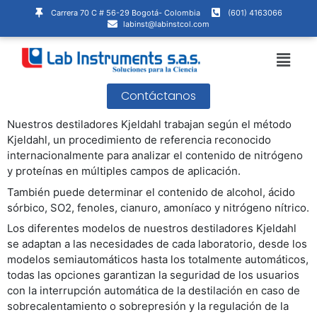
Ir
Carrera 70 C # 56-29 Bogotá- Colombia
(601) 4163066
al
labinst@labinstcol.com
contenido
Menú
Contáctanos
Nuestros destiladores Kjeldahl trabajan según el método
Kjeldahl, un procedimiento de referencia reconocido
internacionalmente para analizar el contenido de nitrógeno
y proteínas en múltiples campos de aplicación.
También puede determinar el contenido de alcohol, ácido
sórbico, SO2, fenoles, cianuro, amoníaco y nitrógeno nítrico.
Los diferentes modelos de nuestros destiladores Kjeldahl
se adaptan a las necesidades de cada laboratorio, desde los
modelos semiautomáticos hasta los totalmente automáticos,
todas las opciones garantizan la seguridad de los usuarios
con la interrupción automática de la destilación en caso de
sobrecalentamiento o sobrepresión y la regulación de la