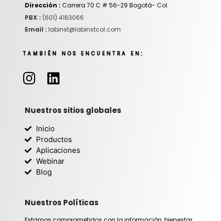
Dirección :
Carrera 70 C # 56-29 Bogotá- Col.
PBX :
(601) 4163066
Email :
labinst@labinstcol.com
TAMBIÉN NOS ENCUENTRA EN:
I
L
n
i
s
n
t
k
Nuestros sitios globales
a
e
Inicio
g
d
Productos
r
i
Aplicaciones
Webinar
a
n
Blog
m
Nuestros Políticas
Estamos comprometidos con la información, bienestar,