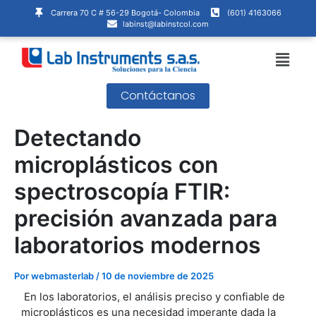
Ir
Navegación
Carrera 70 C # 56-29 Bogotá- Colombia
(601) 4163066
al
de
labinst@labinstcol.com
contenido
entradas
Menú
Contáctanos
Detectando
microplásticos con
spectroscopía FTIR:
precisión avanzada para
laboratorios modernos
Por
webmasterlab
/
10 de noviembre de 2025
En los laboratorios, el análisis preciso y confiable de
microplásticos es una necesidad imperante dada la