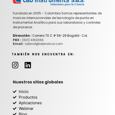
Fundada en 2005 – Colombia Somos representantes de
marcas internacionales de tecnología de punta en
Instrumental Analítico para sus laboratorios y controles
de procesos.
Dirección :
Carrera 70 C # 56-29 Bogotá- Col.
PBX :
(601) 4163066
Email :
labinst@labinstcol.com
TAMBIÉN NOS ENCUENTRA EN:
I
L
n
i
s
n
t
k
Nuestros sitios globales
a
e
Inicio
g
d
Productos
r
i
Aplicaciones
Webinar
a
n
Blog