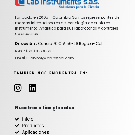
Fundada en 2005 – Colombia Somos representantes de
marcas internacionales de tecnología de punta en
Instrumental Analítico para sus laboratorios y controles
de procesos.
Dirección :
Carrera 70 C # 56-29 Bogotá- Col.
PBX :
(601) 4163066
Email :
labinst@labinstcol.com
TAMBIÉN NOS ENCUENTRA EN:
I
L
n
i
s
n
t
k
Nuestros sitios globales
a
e
Inicio
g
d
Productos
r
i
Aplicaciones