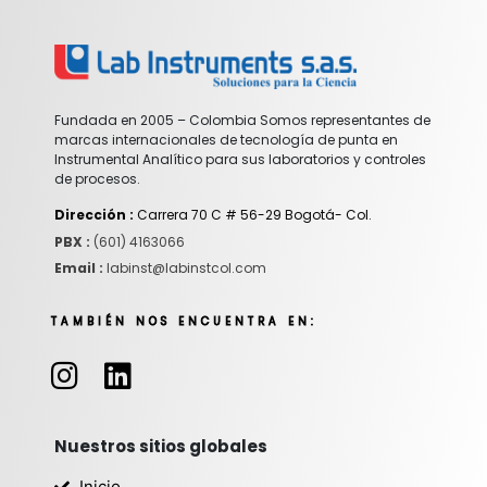
Fundada en 2005 – Colombia Somos representantes de
marcas internacionales de tecnología de punta en
Instrumental Analítico para sus laboratorios y controles
de procesos.
Dirección :
Carrera 70 C # 56-29 Bogotá- Col.
PBX :
(601) 4163066
Email :
labinst@labinstcol.com
TAMBIÉN NOS ENCUENTRA EN:
I
L
n
i
s
n
t
k
Nuestros sitios globales
a
e
Inicio