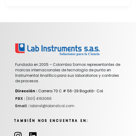
Fundada en 2005 – Colombia Somos representantes de
marcas internacionales de tecnología de punta en
Instrumental Analítico para sus laboratorios y controles
de procesos.
Dirección :
Carrera 70 C # 56-29 Bogotá- Col.
PBX :
(601) 4163066
Email :
labinst@labinstcol.com
TAMBIÉN NOS ENCUENTRA EN:
I
L