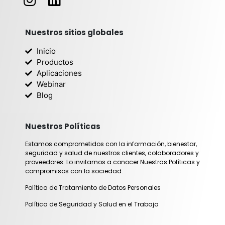
n
i
s
n
t
k
Nuestros sitios globales
a
e
Inicio
g
d
Productos
r
i
Aplicaciones
Webinar
a
n
Blog
m
Nuestros Políticas
Estamos comprometidos con la información, bienestar,
seguridad y salud de nuestros clientes, colaboradores y
proveedores. Lo invitamos a conocer Nuestras Políticas y
compromisos con la sociedad.
Política de Tratamiento de Datos Personales
Política de Seguridad y Salud en el Trabajo