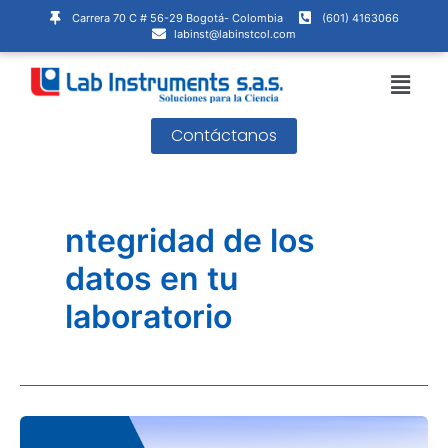
Ir
Carrera 70 C # 56-29 Bogotá- Colombia
(601) 4163066
al
labinst@labinstcol.com
contenido
Menú
Contáctanos
ntegridad de los
datos en tu
laboratorio