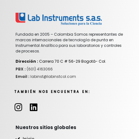
Fundada en 2005 – Colombia Somos representantes de
marcas internacionales de tecnología de punta en
Instrumental Analítico para sus laboratorios y controles
de procesos.
Dirección :
Carrera 70 C # 56-29 Bogotá- Col.
PBX :
(601) 4163066
Email :
labinst@labinstcol.com
TAMBIÉN NOS ENCUENTRA EN:
I
L
n
i
s
n
t
k
Nuestros sitios globales
a
e
Inicio