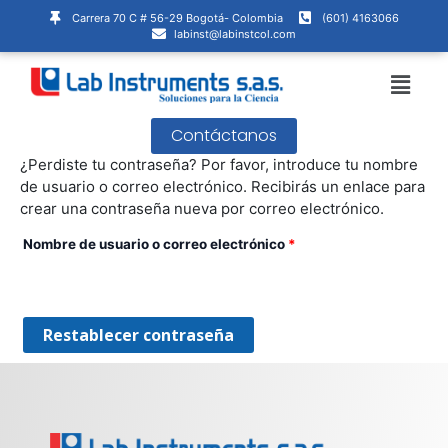
Ir
Obligatorio
Carrera 70 C # 56-29 Bogotá- Colombia
(601) 4163066
al
labinst@labinstcol.com
contenido
Menú
Contáctanos
¿Perdiste tu contraseña? Por favor, introduce tu nombre
de usuario o correo electrónico. Recibirás un enlace para
crear una contraseña nueva por correo electrónico.
Nombre de usuario o correo electrónico
*
Restablecer contraseña