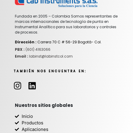
Fundada en 2005 – Colombia Somos representantes de
marcas internacionales de tecnología de punta en
Instrumental Analítico para sus laboratorios y controles
de procesos.
Dirección :
Carrera 70 C # 56-29 Bogotá- Col.
PBX :
(601) 4163066
Email :
labinst@labinstcol.com
TAMBIÉN NOS ENCUENTRA EN:
I
L
n
i
s
n
t
k
Nuestros sitios globales
a
e
Inicio
g
d
Productos
r
i
Aplicaciones