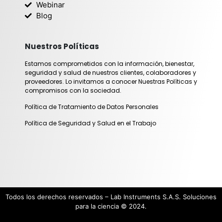
Webinar
a
n
Blog
m
Nuestros Políticas
Estamos comprometidos con la información, bienestar,
seguridad y salud de nuestros clientes, colaboradores y
proveedores. Lo invitamos a conocer Nuestras Políticas y
compromisos con la sociedad.
Política de Tratamiento de Datos Personales
Política de Seguridad y Salud en el Trabajo
Todos los derechos reservados – Lab Instruments S.A.S. Soluciones
para la ciencia © 2024.