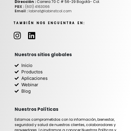
Dirección :
Carrera 70 C # 56-29 Bogotá- Col.
PBX :
(601) 4163066
Email :
labinst@labinstcol.com
TAMBIÉN NOS ENCUENTRA EN:
I
L
n
i
s
n
t
k
Nuestros sitios globales
a
e
Inicio
g
d
Productos
r
i
Aplicaciones
Webinar
a
n
Blog
m
Nuestros Políticas
Estamos comprometidos con la información, bienestar,
seguridad y salud de nuestros clientes, colaboradores y
proveedores. Lo invitamos a conocer Nuestras Políticas y