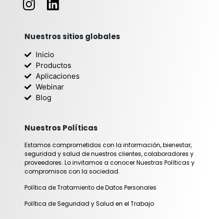
n
i
s
n
t
k
Nuestros sitios globales
a
e
Inicio
g
d
Productos
r
i
Aplicaciones
Webinar
a
n
Blog
m
Nuestros Políticas
Estamos comprometidos con la información, bienestar,
seguridad y salud de nuestros clientes, colaboradores y
proveedores. Lo invitamos a conocer Nuestras Políticas y
compromisos con la sociedad.
Política de Tratamiento de Datos Personales
Política de Seguridad y Salud en el Trabajo