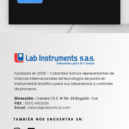
Fundada en 2005 – Colombia Somos representantes de
marcas internacionales de tecnología de punta en
Instrumental Analítico para sus laboratorios y controles
de procesos.
Dirección :
Carrera 70 C # 56-29 Bogotá- Col.
PBX :
(601) 4163066
Email :
labinst@labinstcol.com
TAMBIÉN NOS ENCUENTRA EN:
I
L