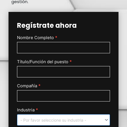
gestión.
Regístrate ahora
Nombre Completo
*
Si eres
Formilario
humano,
SHIMADZU
deja
este
16
campo
Título/Función del puesto
*
DE
en
blanco.
ABRILL
Compañía
*
Industria
*